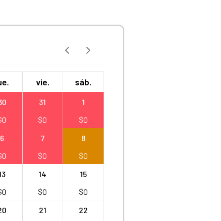
ue.
vie.
sáb.
30
31
1
$
0
$
0
$
0
6
7
8
$
0
$
0
$
0
13
14
15
$
0
$
0
$
0
20
21
22