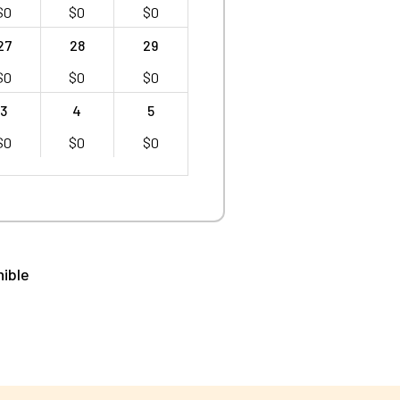
$
0
$
0
$
0
27
28
29
$
0
$
0
$
0
3
4
5
$
0
$
0
$
0
nible