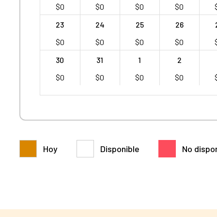
$
0
$
0
$
0
$
0
23
24
25
26
$
0
$
0
$
0
$
0
30
31
1
2
$
0
$
0
$
0
$
0
Hoy
Disponible
No dispo