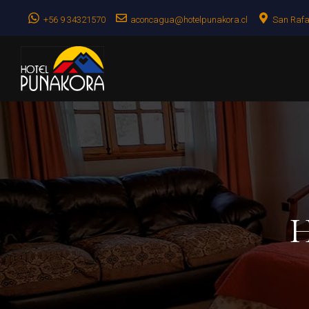
+56 9 34321570
aconcagua@hotelpunakora.cl
San Rafae
H