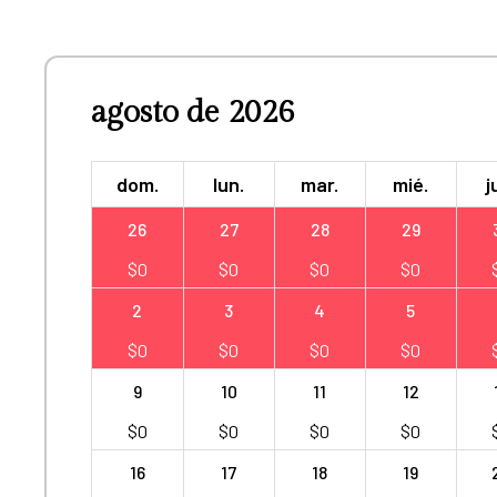
agosto de 2026
dom.
lun.
mar.
mié.
j
26
27
28
29
$
0
$
0
$
0
$
0
2
3
4
5
$
0
$
0
$
0
$
0
9
10
11
12
$
0
$
0
$
0
$
0
16
17
18
19