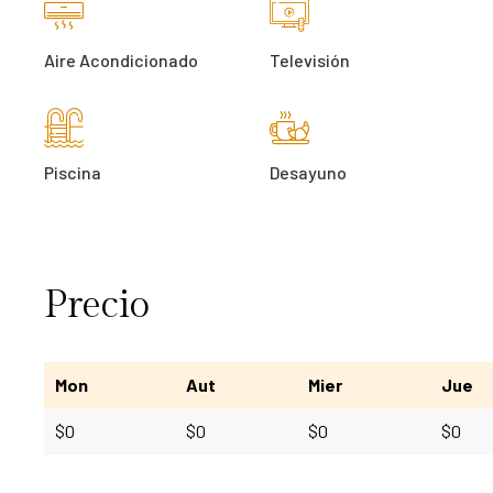
Aire Acondicionado
Televisión
Piscina
Desayuno
Precio
Mon
Aut
Mier
Jue
$
0
$
0
$
0
$
0