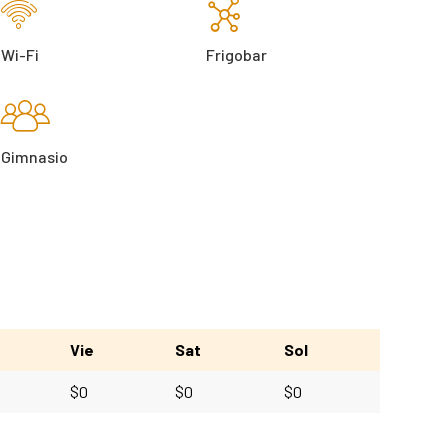
Wi-Fi
Frigobar
Gimnasio
Vie
Sat
Sol
$
0
$
0
$
0