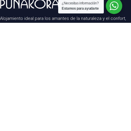
¿Necesitas información?
Estamos para ayudarte
Alojamiento ideal para los amantes de la naturaleza y el confort,
situado en la hermosa ciudad de San Felipe, en la región de
Valparaíso, este hotel ofrece una piscina exterior rodeada de un
paisaje montañoso.
Menú
Inicio
Nosotros
Habitaciones
Contacto